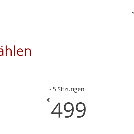
S
ählen
- 5 Sitzungen
299€
499
499
€