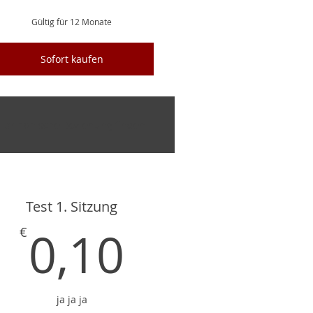
Gültig für 12 Monate
Sofort kaufen
Harmonische Beziehung finden
Test 1. Sitzung
€
0,10€
0,10
€
ja ja ja