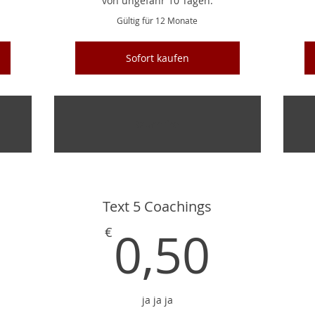
von ungefähr 10 Tagen.
Gültig für 12 Monate
Sofort kaufen
n
Rauch frei
Text 5 Coachings
0,30€
0,50
0,50
€
ja ja ja