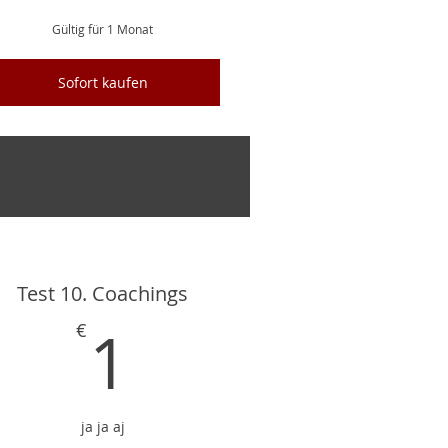
Gültig für 1 Monat
Sofort kaufen
ja ja ja
Test 10. Coachings
€
1€
1
€
ja ja aj