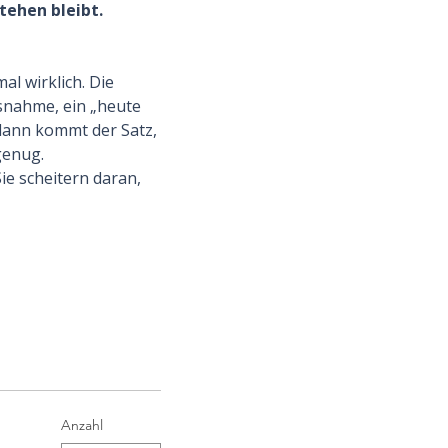
tehen bleibt.
l wirklich. Die 
snahme, ein „heute 
dann kommt der Satz, 
 genug.
ie scheitern daran, 
Anzahl