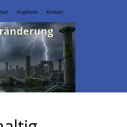
tart
Angebote
Kontakt
eränderung
altig